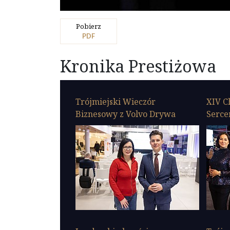
Pobierz
PDF
Kronika Prestiżowa
Trójmiejski Wieczór
XIV C
Biznesowy z Volvo Drywa
Serc