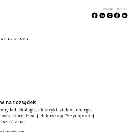
Prestiż
Biznes
IKI
FELIETONY
as na rozsądek
lony ład, ekologia, elektryki, zielona energia.
hasła, które dzisiaj elektryzują. Przynajmniej
kszość z nas.
ał Stankiewicz