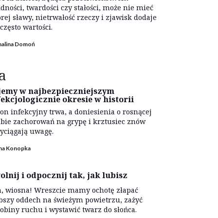
idności, twardości czy stałości, może nie mieć
rej sławy, nietrwałość rzeczy i zjawisk dodaje
często wartości.
halina Domoń
a
jemy w najbezpieczniejszym
fekcjologicznie okresie w historii
on infekcyjny trwa, a doniesienia o rosnącej
zbie zachorowań na grypę i krztusiec znów
yciągają uwagę.
ina Konopka
olnij i odpocznij tak, jak lubisz
, wiosna! Wreszcie mamy ochotę złapać
bszy oddech na świeżym powietrzu, zażyć
obiny ruchu i wystawić twarz do słońca.