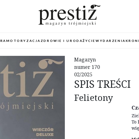
URA
MOTORYZACJA
ZDROWIE I URODA
ŻYCIE
WYDARZENIA
KRON
Magazyn
numer 170
02/2025
SPIS TREŚCI
Felietony
Cz
Zie
To 
wię
Mich