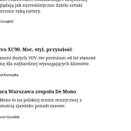
lądają jak surrealistyczne dzieło sztuki
orzone ręką natury.
a Legieć
lvo XC90. Moc, styl, przyszłość
ment dużych SUV-ów premium od lat stanowi
nę dla najbardziej wymagających klientów.
ina Konopka
ara Warszawa zespołu De Mono
Mono to na polskiej scenie muzycznej z
nością zjawisko ponadczasowe.
tosz Gondek