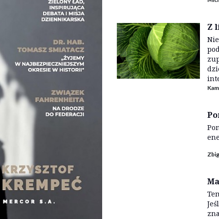
Z l
Nie
pod
zup
dzi
int
Kam
Po
Pom
ene
Zbi
Ma
Tem
Jeś
zna