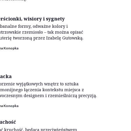
erścionki, wisiory i sygnety
banalne formy, odważne kolory i
trzowskie rzemiosło – tak można opisać
uterię tworzoną przez Izabelę Gutowską.
ina Konopka
acka
rzenie wyjątkowych wnętrz to sztuka
monijnego łączenia kontekstu miejsca z
oczesnym designem i rzemieślniczą precyzją.
ina Konopka
uchość
ć kruchość, będąca przeciwieństwem