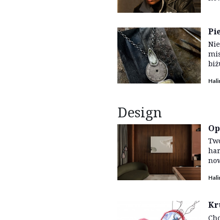
Pi
Nie
mis
biż
Hal
Design
Op
Two
har
now
Hal
Kr
Cho