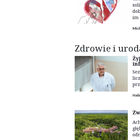
sol
dob
im 
Mic
Zdrowie i urod
Ży
in
Sez
lic
prz
Hal
Zw
Ach
głę
odr