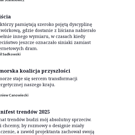
iścia
którzy pamiętają szeroko pojętą dyscyplinę
wórkową, gdzie dostanie z liściana nabierało
ełnie innego wymiaru, w czasach kiedy
eciństwo jeszcze oznaczało siniaki zamiast
ernetowych dram.
il Sadkowski
morska koalicja przyszłości
orze staje się sercem transformacji
rgetycznej naszego kraju.
gniew Canowiecki
nifest trendów 2025
at trendów budzi mój absolutny sprzeciw.
li chcemy, by rozmowy o designie miały
czenie, a zawód projektanta zachował swoją