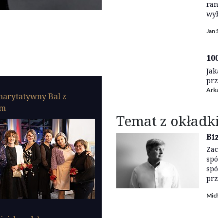
ran
wyb
Jan 
100
Jak
prz
Ark
harytatywny Bal z
em
Temat z okładk
Bi
Zac
spó
spó
prz
Mich