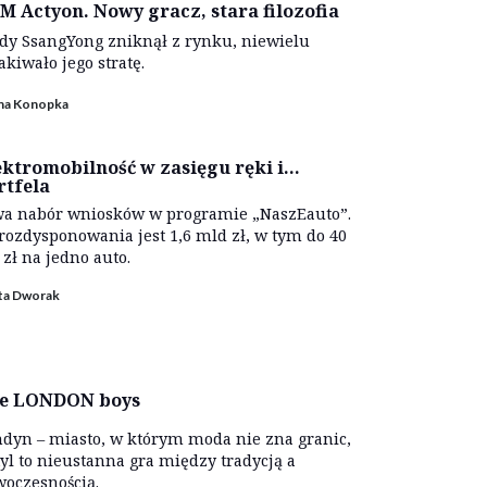
M Actyon. Nowy gracz, stara filozofia
dy SsangYong zniknął z rynku, niewielu
akiwało jego stratę.
ina Konopka
ektromobilność w zasięgu ręki i…
rtfela
a nabór wniosków w programie „NaszEauto”.
rozdysponowania jest 1,6 mld zł, w tym do 40
. zł na jedno auto.
ta Dworak
e LONDON boys
dyn – miasto, w którym moda nie zna granic,
tyl to nieustanna gra między tradycją a
oczesnością.