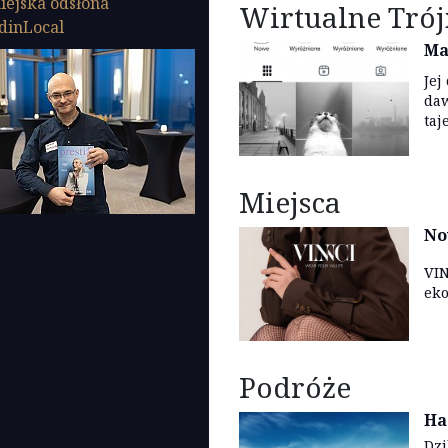
iejska odsłona
Wirtualne Trój
dinLocal
Ma
Jej
daw
taj
Miejsca
No
VIN
eko
Podróże
Ha
Dzi