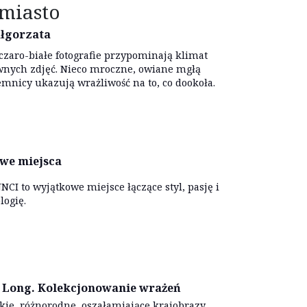
miasto
łgorzata
 czaro-białe fotografie przypominają klimat
nych zdjęć. Nieco mroczne, owiane mgłą
emnicy ukazują wrażliwość na to, co dookoła.
we miejsca
NCI to wyjątkowe miejsce łączące styl, pasję i
logię.
 Long. Kolekcjonowanie wrażeń
kie, różnorodne, oszałamiające krajobrazy