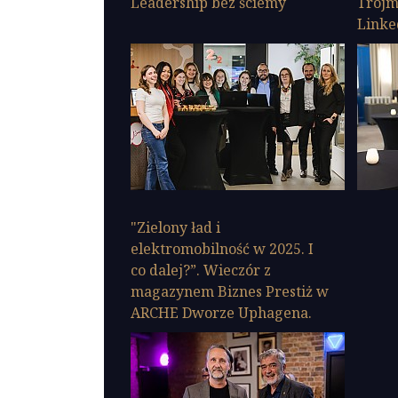
Leadership bez ściemy
Trójm
Linke
"Zielony ład i
elektromobilność w 2025. I
co dalej?”. Wieczór z
magazynem Biznes Prestiż w
ARCHE Dworze Uphagena.