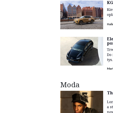
KG
Kie
opł
Hal
El
po
Trw
Do 
tys
Mar
Moda
Th
Lon
a s
now