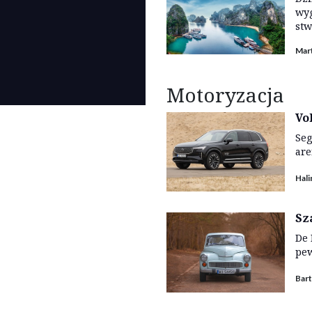
wyg
stw
Mart
Motoryzacja
Vo
Seg
are
Hal
Sz
De 
pew
Bar