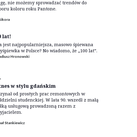
gę, nie możemy sprowadzać trendów do
oru koloru roku Pantone.
Sikora
 lat!
a jest najpopularniejsza, masowo śpiewana
yśpiewka w Polsce? No wiadomo, że „100 lat”.
adiusz Hronowski
i
znes w stylu gdańskim
zynał od prostych prac remontowych w
łdzielni studenckiej. W lata 90. wszedł z małą
łką usługową prowadzoną razem z
yjacielem.
ał Stankiewicz