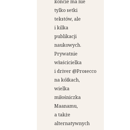
koncie ma nie
tylko setki
tekstów, ale
i kilka
publikacji
naukowych.
Prywatnie
właścicielka
i driver @Prosecco
na kółkach,
wielka
miłośniczka
Maanamu,
a także
alternatywnych