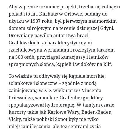
Aby w pełni zrozumieć projekt, trzeba się cofnąć o
ponad sto lat. Kurhaus w Orłowie, oddany do
użytku w 1907 roku, był pierwszym nadmorskim
domem zdrojowym na terenie dzisiejszej Gdyni.
Drewniany pawilon autorstwa braci
Grablowskich, z charakterystycznymi
szachulcowymi werandami i rozległym tarasem
na 500 osób, przyciągał kuracjuszy i letników
spragnionych słońca, kąpieli i widoków na klif.
To właśnie tu odbywały się kąpiele morskie,
solankowe i słoneczne – zgodnie z modą
zainicjowaną w XIX wieku przez Vincenta
Priessnitza, samouka z Gräfenbergu, który
spopularyzował hydroterapię. W tamtym czasie
kurorty takie jak Karlowe Wary, Baden-Baden,
Vichy, także pobliski Sopot były nie tylko
miejscami leczenia, ale też centrami życia