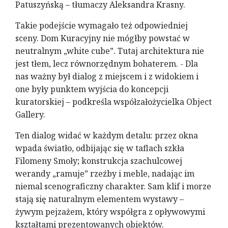
Patuszyńską – tłumaczy Aleksandra Krasny.
Takie podejście wymagało też odpowiedniej
sceny. Dom Kuracyjny nie mógłby powstać w
neutralnym „white cube”. Tutaj architektura nie
jest tłem, lecz równorzędnym bohaterem. - Dla
nas ważny był dialog z miejscem i z widokiem i
one były punktem wyjścia do koncepcji
kuratorskiej – podkreśla współzałożycielka Object
Gallery.
Ten dialog widać w każdym detalu: przez okna
wpada światło, odbijając się w taflach szkła
Filomeny Smoły; konstrukcja szachulcowej
werandy „ramuje” rzeźby i meble, nadając im
niemal scenograficzny charakter. Sam klif i morze
stają się naturalnym elementem wystawy –
żywym pejzażem, który współgra z opływowymi
kształtami prezentowanych obiektów.