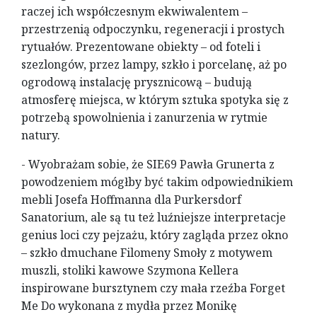
raczej ich współczesnym ekwiwalentem –
przestrzenią odpoczynku, regeneracji i prostych
rytuałów. Prezentowane obiekty – od foteli i
szezlongów, przez lampy, szkło i porcelanę, aż po
ogrodową instalację prysznicową – budują
atmosferę miejsca, w którym sztuka spotyka się z
potrzebą spowolnienia i zanurzenia w rytmie
natury.
- Wyobrażam sobie, że SIE69 Pawła Grunerta z
powodzeniem mógłby być takim odpowiednikiem
mebli Josefa Hoffmanna dla Purkersdorf
Sanatorium, ale są tu też luźniejsze interpretacje
genius loci czy pejzażu, który zagląda przez okno
– szkło dmuchane Filomeny Smoły z motywem
muszli, stoliki kawowe Szymona Kellera
inspirowane bursztynem czy mała rzeźba Forget
Me Do wykonana z mydła przez Monikę