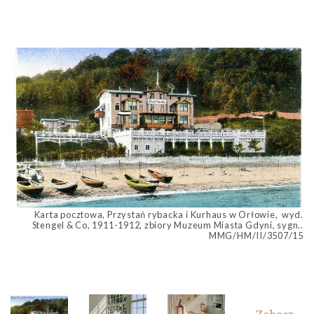
Karta pocztowa, Przystań rybacka i Kurhaus w Orłowie, wyd.
Stengel & Co, 1911-1912, zbiory Muzeum Miasta Gdyni, sygn..
MMG/HM/II/3507/15