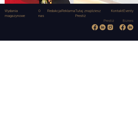
Wydania
O
Redakcja
Reklama
Tutaj znajdziesz
Kontakt
Eventy
magazynowe
nas
Prestiż
Prestiż
Biznes