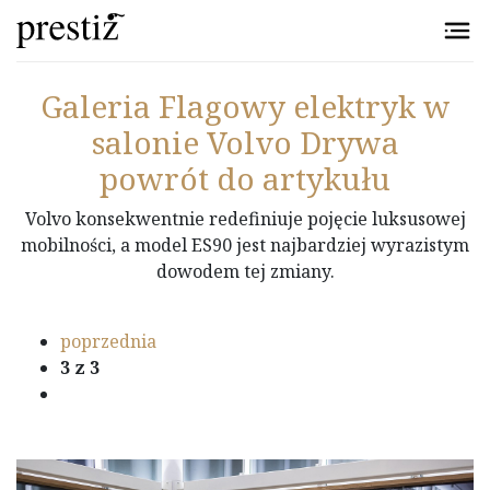
Przejdź do treści
Galeria
Flagowy elektryk w
salonie Volvo Drywa
powrót do artykułu
Volvo konsekwentnie redefiniuje pojęcie luksusowej
mobilności, a model ES90 jest najbardziej wyrazistym
dowodem tej zmiany.
poprzednia
3
z 3