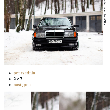
Marcin Wiła
poprzednia
2
z 7
następna