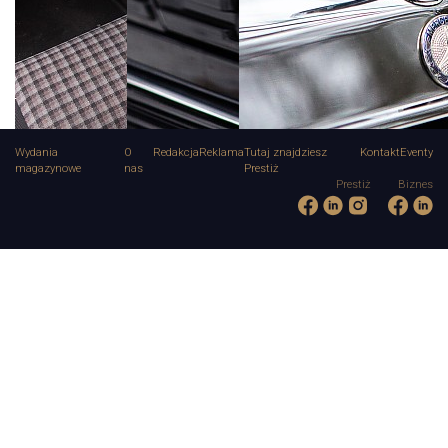
Wydania
O
Redakcja
Reklama
Tutaj znajdziesz
Kontakt
Eventy
magazynowe
nas
Prestiż
Prestiż
Biznes