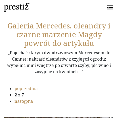
Przejdź do treści
Galeria
Mercedes, oleandry i
czarne marzenie Magdy
powrót do artykułu
„Pojechać starym dwudrzwiowym Mercedesem do
Cannes; nakraść oleandrów z czyjegoś ogrodu;
wypełnić nimi wnętrze po otwarte szyby; pić wino i
zasypiać na kwiatach…”
poprzednia
2
z 7
następna