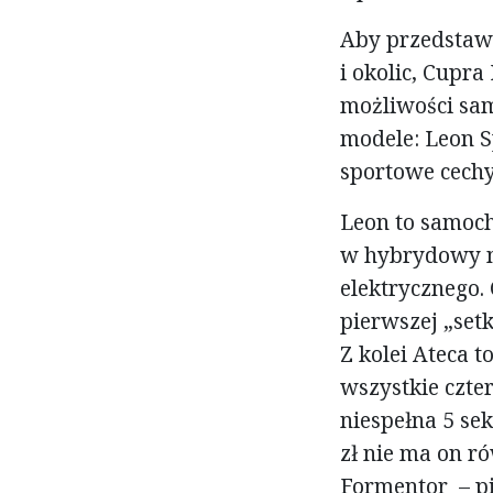
Aby przedstaw
i okolic, Cupra
możliwości sa
modele: Leon S
sportowe cechy:
Leon to samoc
w hybrydowy na
elektrycznego.
pierwszej „setk
Z kolei Ateca
wszystkie czte
niespełna 5 se
zł nie ma on r
Formentor – pi