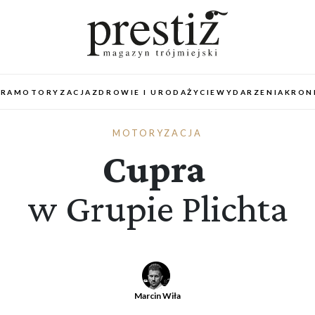
URA
MOTORYZACJA
ZDROWIE I URODA
ŻYCIE
WYDARZENIA
KRON
MOTORYZACJA
Cupra
w Grupie Plichta
Marcin Wiła