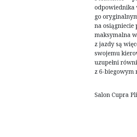
odpowiednika w
go oryginalnym
na osiągniecie
maksymalna wyn
z jazdy są więc
swojemu kierow
uzupełni równi
z 6-biegowym
Salon Cupra Pl