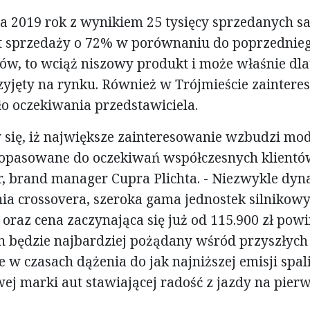
a 2019 rok z wynikiem 25 tysięcy sprzedanych 
t sprzedaży o 72% w porównaniu do poprzednie
w, to wciąż niszowy produkt i może właśnie dla
zyjęty na rynku. Również w Trójmieście zainter
o oczekiwania przedstawiciela.
się, iż największe zainteresowanie wzbudzi mod
 dopasowane do oczekiwań współczesnych klient
r, brand manager Cupra Plichta. - Niezwykle dyn
ia crossovera, szeroka gama jednostek silnikowy
 oraz cena zaczynająca się już od 115.900 zł pow
on będzie najbardziej pożądany wśród przyszłyc
e w czasach dążenia do jak najniższej emisji spal
wej marki aut stawiającej radość z jazdy na pie