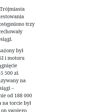
Trójmiasta
etestowania
stępniono trzy
 cechowały
siągi.
sażony był
SI i motoru
ągnięcie
5 500 zł.
kazywany na
siągi –
nie od 188 000
 na torcie był
 on swojego