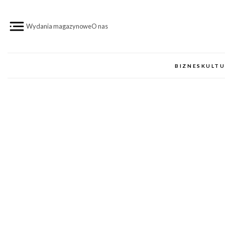
Przejdź do treści
Wydania magazynowe
O nas
BIZNES
KULT