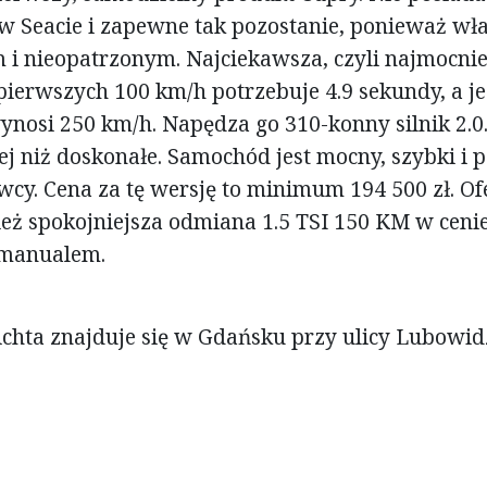
 Seacie i zapewne tak pozostanie, ponieważ właś
 i nieopatrzonym. Najciekawsza, czyli najmocni
 pierwszych 100 km/h potrzebuje 4.9 sekundy, a j
osi 250 km/h. Napędza go 310-konny silnik 2.0
ej niż doskonałe. Samochód jest mocny, szybki i 
cy. Cena za tę wersję to minimum 194 500 zł. Of
eż spokojniejsza odmiana 1.5 TSI 150 KM w cenie
 manualem.
ichta znajduje się w Gdańsku przy ulicy Lubowid