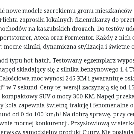
ić nowe modele szerokiemu gronu mieszkańców 
 Plichta zaprosiła lokalnych dziennikarzy do prz
mochodów na kaszubskich drogach. Do testów udo
portstourer, Ateca oraz Formentor. Każdy z nich
 mocne silniki, dynamiczna stylizacja i świetne o
hód typu hot-hatch. Testowany egzemplarz wypo
pęd składający się z silnika benzynowego 1.4 T
 Całościowa moc wynosi 245 KM i gwarantuje osi
i” w 7 sekund. Ceny tej wersji zaczynają się od 15
 to kompaktowy SUV o mocy 300 KM. Napęd prze
ry koła zapewnia świetną trakcję i fenomenalne o
kund od 0 do 100 km/h! Na dobrą sprawę, przy ce
ównie mocnej konkurencji. Przysłowiową wisienka
erwszy, samodzielny produkt Cupry. Nie posiada