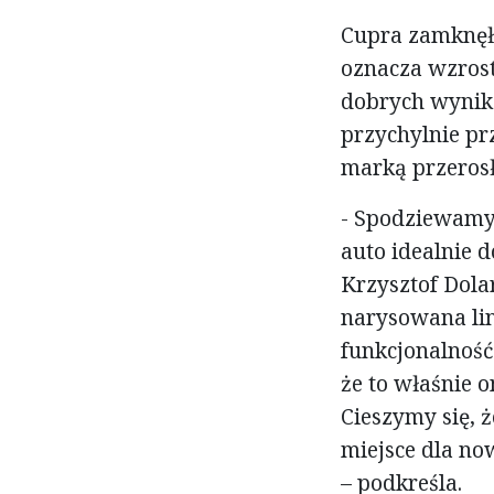
Cupra zamknęł
oznacza wzros
dobrych wynikó
przychylnie pr
marką przerosł
- Spodziewamy 
auto idealnie
Krzysztof Dola
narysowana lin
funkcjonalność
że to właśnie 
Cieszymy się, ż
miejsce dla no
– podkreśla.