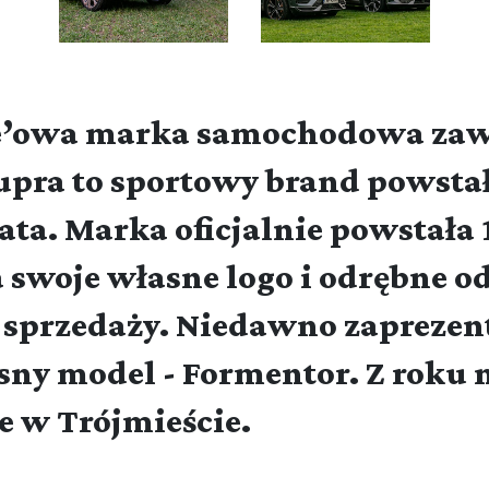
le’owa marka samochodowa za
upra to sportowy brand powsta
ta. Marka oficjalnie powstała 
 swoje własne logo i odrębne o
 sprzedaży. Niedawno zaprezen
sny model - Formentor. Z roku 
e w Trójmieście.