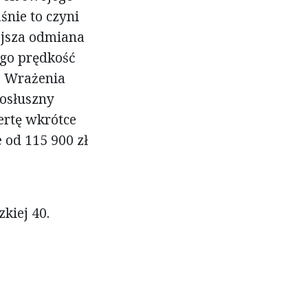
nie to czyni
ejsza odmiana
ego prędkość
. Wrażenia
posłuszny
ertę wkrótce
 od 115 900 zł
zkiej 40.