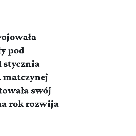
wojowała
ły pod
1 stycznia
d matczynej
towała swój
na rok rozwija