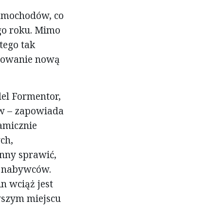
samochodów, co
go roku. Mimo
tego tak
esowanie nową
el Formentor,
ów – zapowiada
amicznie
ch,
inny sprawić,
h nabywców.
in wciąż jest
rwszym miejscu