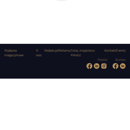
Wydania
O
Redakcja
Reklama
Tutaj znajdziesz
Kontakt
Eventy
magazynowe
nas
Prestiż
Prestiż
Biznes