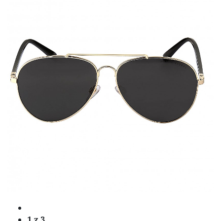
1
z 3