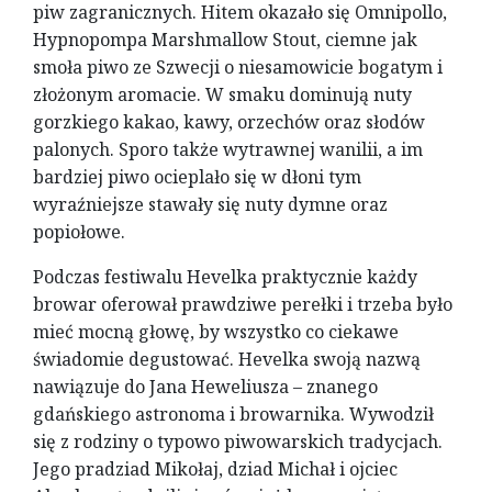
piw zagranicznych. Hitem okazało się Omnipollo,
Hypnopompa Marshmallow Stout, ciemne jak
smoła piwo ze Szwecji o niesamowicie bogatym i
złożonym aromacie. W smaku dominują nuty
gorzkiego kakao, kawy, orzechów oraz słodów
palonych. Sporo także wytrawnej wanilii, a im
bardziej piwo ocieplało się w dłoni tym
wyraźniejsze stawały się nuty dymne oraz
popiołowe.
Podczas festiwalu Hevelka praktycznie każdy
browar oferował prawdziwe perełki i trzeba było
mieć mocną głowę, by wszystko co ciekawe
świadomie degustować. Hevelka swoją nazwą
nawiązuje do Jana Heweliusza – znanego
gdańskiego astronoma i browarnika. Wywodził
się z rodziny o typowo piwowarskich tradycjach.
Jego pradziad Mikołaj, dziad Michał i ojciec